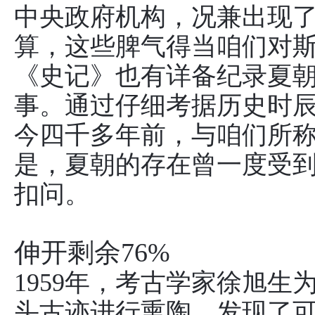
中央政府机构，况兼出现
算，这些脾气得当咱们对
《史记》也有详备纪录夏
事。通过仔细考据历史时
今四千多年前，与咱们所
是，夏朝的存在曾一度受
扣问。
伸开剩余76%
1959年，考古学家徐旭
头古迹进行熏陶，发现了