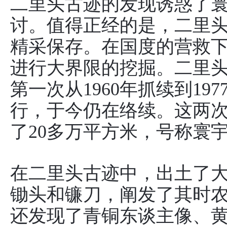
二里头古迹的发现诱惑了
讨。值得正经的是，二里
精采保存。在国度的营救
进行大界限的挖掘。二里
第一次从1960年抓续到19
行，于今仍在络续。这两
了20多万平方米，号称寰
在二里头古迹中，出土了
锄头和镰刀，阐发了其时
还发现了青铜东谈主像、