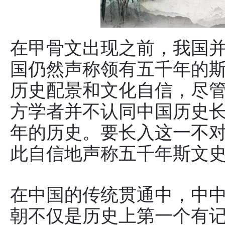
在甲骨文出现之前，我国
国仍然声称领有五千年的
历史配景和文化自信，尽
方学者并不认同中国历史
年的历史。要长入这一不
此自信地声称五千年斯文
在中国的传统贯通中，中
朝不仅是历史上第一个有