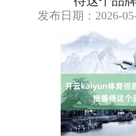
待这个品牌-
发布日期：2026-05