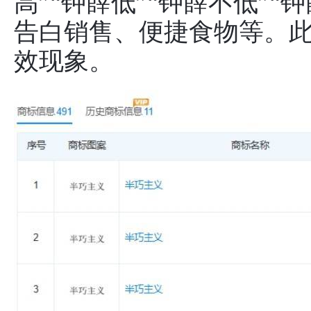
高”“钟薛低”“钟薛不低”
告白销售、便捷食物等。此
效现象。