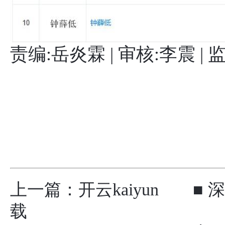
责编:岳炎霖 | 审核:李震 | 
上一篇：
开云kaiyun ■ 
载